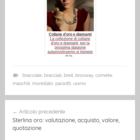
Collane d'oro e diamanti
La collezione di collane
d'oro e diamanti, per la
prossima stagione
autunno/inverno si riempie
di ta...
bracciale
,
bracciali
,
breil
,
brosway
,
comete
,
B
maschili
,
morellato
,
paciotti
,
uomo
r
a
Navigazione
c
Articolo precedente
articoli
c
Sterlina oro: valutazione, acquisto, valore,
i
quotazione
a