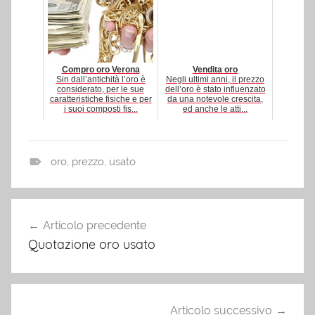
Compro oro Verona
Vendita oro
Sin dall’antichità l’oro è
Negli ultimi anni, il prezzo
considerato, per le sue
dell’oro è stato influenzato
caratteristiche fisiche e per
da una notevole crescita,
i suoi composti fis...
ed anche le atti...
oro
,
prezzo
,
usato
O
r
Navigazione
o
Articolo precedente
articoli
Quotazione oro usato
Articolo successivo