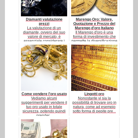
Diamanti valutazione
Marengo Oro: Valore,
prezzi
Quotazione e Prezzo del
La valutazione di un
Marengo d'oro Italiano
diamante, ovvero del suo
Il Marengo d'oro è una
valore di mercato, è
forma di investimento che
essenziale considerare i
permette la diversificazione
quattro ...
del proprio portafogli...
Come vendere l'oro usato
Lingotti oro
Vediamo alcuni
Nonostante vi sia la
suggerimenti per vendere il
possibilità di trovare oro in
tuo oro usato in totale
natura, come ad esempio
sicurezza, potendo quindi
sotto forma di pepite pre...
prender...